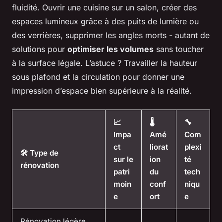
fluidité. Ouvrir une cuisine sur un salon, créer des
espaces lumineux grâce à des puits de lumière ou
des verrières, supprimer les angles morts - autant de
solutions pour
optimiser les volumes
sans toucher
à la surface légale. L’astuce ? Travailler la hauteur
sous plafond et la circulation pour donner une
impression d’espace bien supérieure à la réalité.
📈
🌡️
🔧
Impa
Amé
Com
ct
liorat
plexi
🛠️ Type de
sur le
ion
té
rénovation
patri
du
tech
moin
conf
niqu
e
ort
e
Rénovation légère